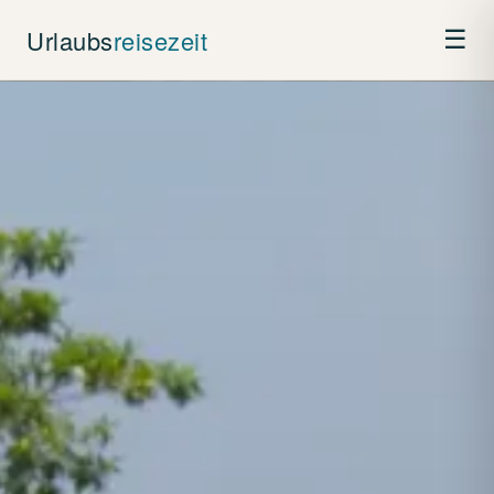
Urlaubs
reisezeit
☰