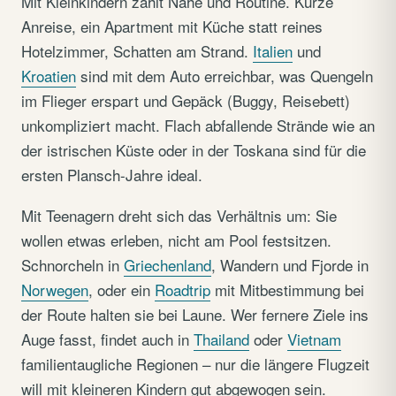
Mit Kleinkindern zählt Nähe und Routine. Kurze
Anreise, ein Apartment mit Küche statt reines
Hotelzimmer, Schatten am Strand.
Italien
und
Kroatien
sind mit dem Auto erreichbar, was Quengeln
im Flieger erspart und Gepäck (Buggy, Reisebett)
unkompliziert macht. Flach abfallende Strände wie an
der istrischen Küste oder in der Toskana sind für die
ersten Plansch-Jahre ideal.
Mit Teenagern dreht sich das Verhältnis um: Sie
wollen etwas erleben, nicht am Pool festsitzen.
Schnorcheln in
Griechenland
, Wandern und Fjorde in
Norwegen
, oder ein
Roadtrip
mit Mitbestimmung bei
der Route halten sie bei Laune. Wer fernere Ziele ins
Auge fasst, findet auch in
Thailand
oder
Vietnam
familientaugliche Regionen – nur die längere Flugzeit
will mit kleineren Kindern gut abgewogen sein.