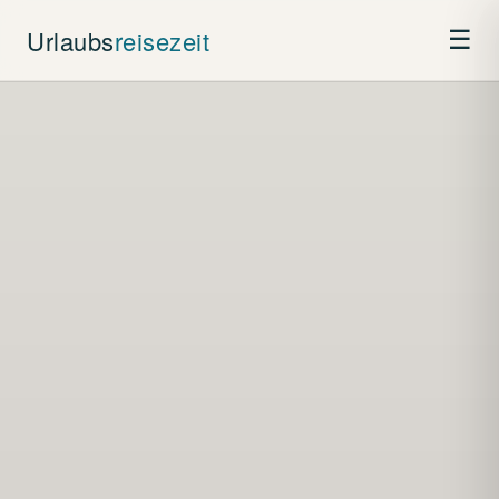
Urlaubs
reisezeit
☰