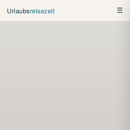
Urlaubs
reisezeit
☰